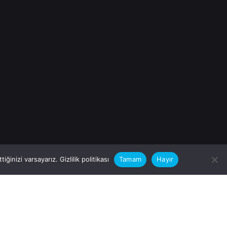
iğinizi varsayarız.
Gizlilik politikası
Tamam
Hayır