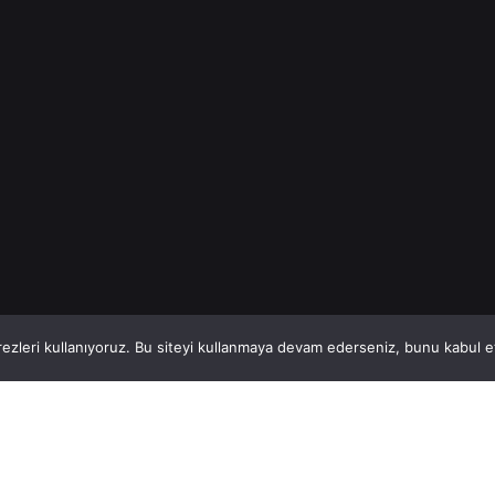
Fiyatı bilgilerini..
.
İnşaat Demiri
Read More
1
This website stores cookies on your computer.
ezleri kullanıyoruz. Bu siteyi kullanmaya devam ederseniz, bunu kabul ett