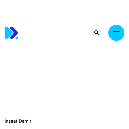
Skip
to
content
İnşaat Demiri