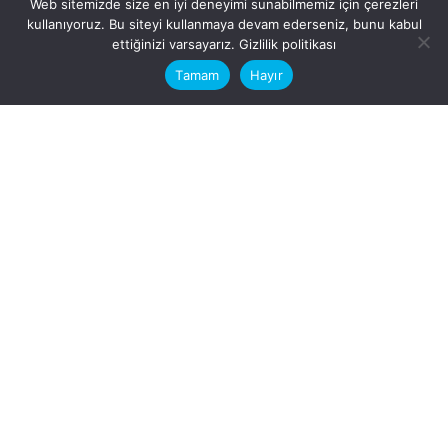
Web sitemizde size en iyi deneyimi sunabilmemiz için çerezleri
kullanıyoruz. Bu siteyi kullanmaya devam ederseniz, bunu kabul
This website stores cookies on your
ettiğinizi varsayarız.
Gizlilik politikası
computer.
Tamam
Hayır
Fb.
/
Ig.
dosya transfer
Hatay, İskenderun
VİTAL A.Ş
Karayılan, 5. Sk. no:1, 31217
İskenderun/Hatay
Türkiye
Sorular için