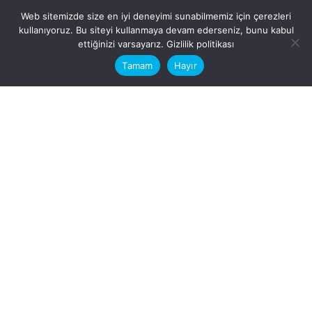
Web sitemizde size en iyi deneyimi sunabilmemiz için çerezleri
kullanıyoruz. Bu siteyi kullanmaya devam ederseniz, bunu kabul
This website stores cookies on your
ettiğinizi varsayarız.
Gizlilik politikası
computer.
Tamam
Hayır
Fb.
/
Ig.
dosya transfer
Hatay, İskenderun
VİTAL A.Ş
Karayılan, 5. Sk. no:1, 31217
İskenderun/Hatay
Türkiye
Sorular için