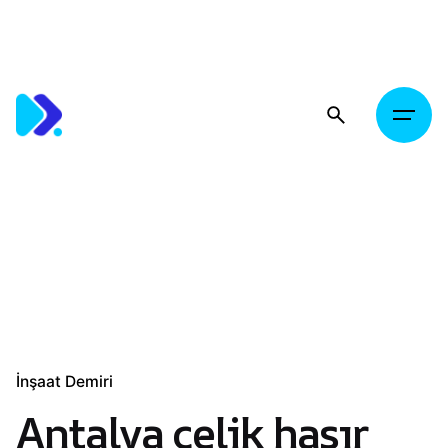
Skip
to
content
İnşaat Demiri
Antalya çelik hasır