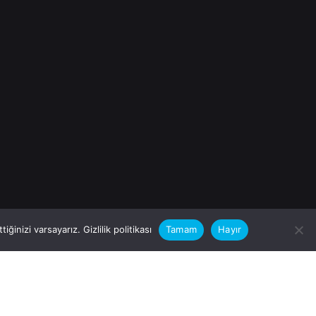
iğinizi varsayarız.
Gizlilik politikası
Tamam
Hayır