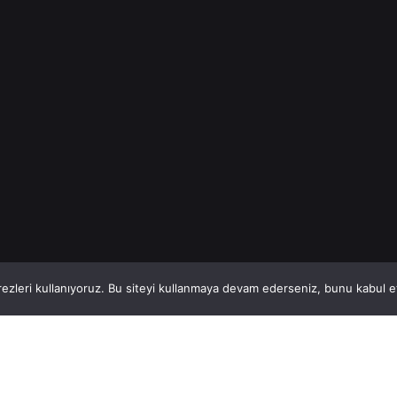
İnşaat Demiri
Read More
1
This website stores cookies on your computer.
ezleri kullanıyoruz. Bu siteyi kullanmaya devam ederseniz, bunu kabul ett