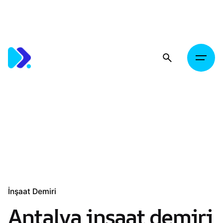
Skip
to
content
İnşaat Demiri
Antalya inşaat demiri