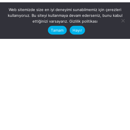
Web sitemizde size en iyi deneyimi sunabilmemiz için çerezleri
kullanıyoruz. Bu siteyi kullanmaya devam ederseniz, bunu kabul
This website stores cookies on your
ettiğinizi varsayarız.
Gizlilik politikası
computer.
Tamam
Hayır
Fb.
/
Ig.
dosya transfer
Hatay, İskenderun
VİTAL A.Ş
Karayılan, 5. Sk. no:1, 31217
İskenderun/Hatay
Türkiye
Sorular için