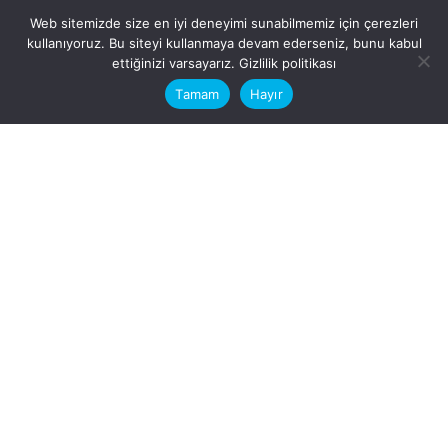
Web sitemizde size en iyi deneyimi sunabilmemiz için çerezleri
kullanıyoruz. Bu siteyi kullanmaya devam ederseniz, bunu kabul
This website stores cookies on your
ettiğinizi varsayarız.
Gizlilik politikası
computer.
Tamam
Hayır
Fb.
/
Ig.
dosya transfer
Hatay, İskenderun
VİTAL A.Ş
Karayılan, 5. Sk. no:1, 31217
İskenderun/Hatay
Türkiye
Sorular için