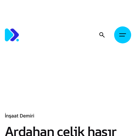
Skip
to
content
İnşaat Demiri
Ardahan çelik hasır