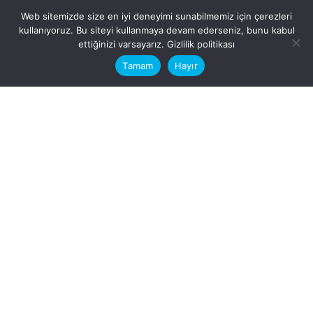
Web sitemizde size en iyi deneyimi sunabilmemiz için çerezleri
kullanıyoruz. Bu siteyi kullanmaya devam ederseniz, bunu kabul
This website stores cookies on your
ettiğinizi varsayarız.
Gizlilik politikası
computer.
Tamam
Hayır
Fb.
/
Ig.
dosya transfer
Hatay, İskenderun
VİTAL A.Ş
Karayılan, 5. Sk. no:1, 31217
İskenderun/Hatay
Türkiye
Sorular için