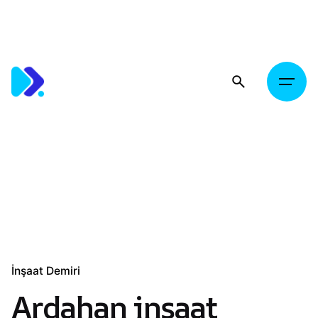
Skip
to
content
İnşaat Demiri
Ardahan inşaat