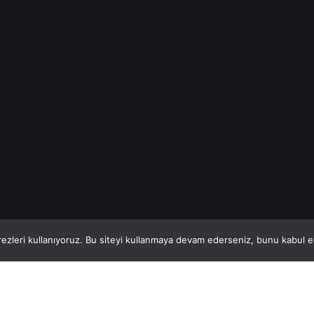
İnşaat Demiri
Read More
1
This website stores cookies on your computer.
ezleri kullanıyoruz. Bu siteyi kullanmaya devam ederseniz, bunu kabul ett