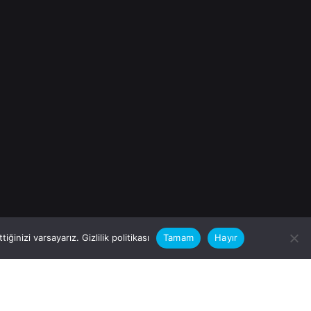
iğinizi varsayarız.
Gizlilik politikası
Tamam
Hayır