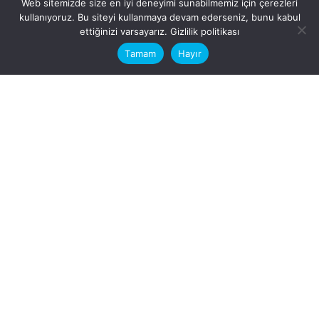
Web sitemizde size en iyi deneyimi sunabilmemiz için çerezleri
kullanıyoruz. Bu siteyi kullanmaya devam ederseniz, bunu kabul
This website stores cookies on your
ettiğinizi varsayarız.
Gizlilik politikası
computer.
Tamam
Hayır
Fb.
/
Ig.
dosya transfer
Hatay, İskenderun
VİTAL A.Ş
Karayılan, 5. Sk. no:1, 31217
İskenderun/Hatay
Türkiye
Sorular için