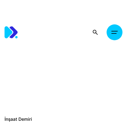
Skip
to
content
İnşaat Demiri