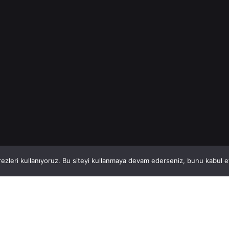
AYDIN...
Bazında...
İnşaat Demiri
İnşaat Demiri
Read More
Read More
1
This website stores cookies on your computer.
ezleri kullanıyoruz. Bu siteyi kullanmaya devam ederseniz, bunu kabul ett