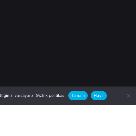
iğinizi varsayarız.
Gizlilik politikası
Tamam
Hayır