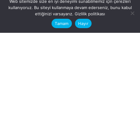
Web sitemizde size en iyi deneyimi sunabilmemiz için çerezleri
kullanıyoruz. Bu siteyi kullanmaya devam ederseniz, bunu kabul
This website stores cookies on your
ettiğinizi varsayarız.
Gizlilik politikası
computer.
Tamam
Hayır
Fb.
/
Ig.
dosya transfer
Hatay, İskenderun
VİTAL A.Ş
Karayılan, 5. Sk. no:1, 31217
İskenderun/Hatay
Türkiye
Sorular için