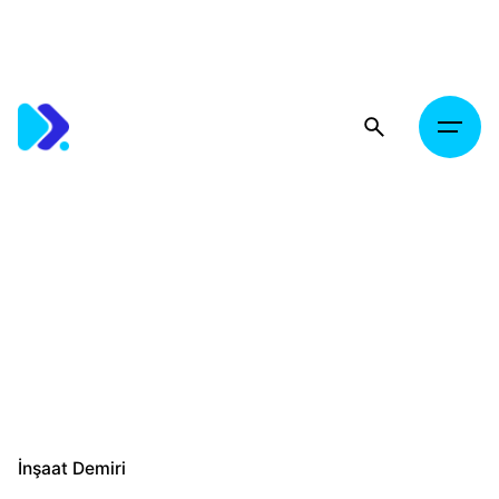
Skip
to
content
İnşaat Demiri