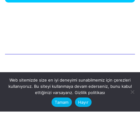
1
Ara
Web sitemizde size en iyi deneyimi sunabilmemiz için çerezleri
kullanıyoruz. Bu siteyi kullanmaya devam ederseniz, bunu kabul
This website stores cookies on your
Ara
ettiğinizi varsayarız.
Gizlilik politikası
computer.
Tamam
Hayır