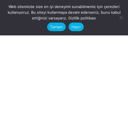
Web sitemizde size en iyi deneyimi sunabilmemiz için çerezleri
kullanıyoruz. Bu siteyi kullanmaya devam ederseniz, bunu kabul
This website stores cookies on your
ettiğinizi varsayarız.
Gizlilik politikası
computer.
Tamam
Hayır
Fb.
/
Ig.
dosya transfer
Hatay, İskenderun
VİTAL A.Ş
Karayılan, 5. Sk. no:1, 31217
İskenderun/Hatay
Türkiye
Sorular için