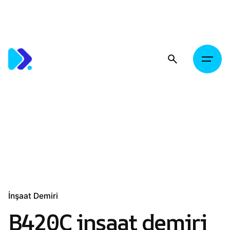
Skip
to
content
İnşaat Demiri
B420C inşaat demiri