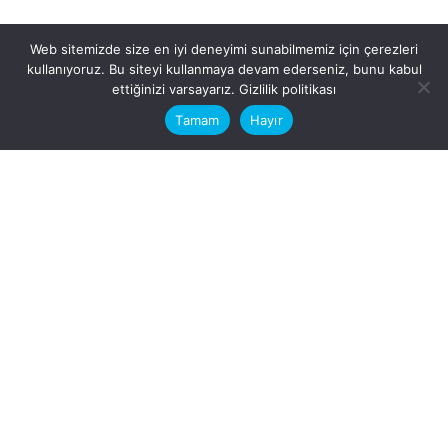
Web sitemizde size en iyi deneyimi sunabilmemiz için çerezleri
kullanıyoruz. Bu siteyi kullanmaya devam ederseniz, bunu kabul
This website stores cookies on your
ettiğinizi varsayarız.
Gizlilik politikası
computer.
Tamam
Hayır
Fb.
/
Ig.
dosya transfer
Hatay, İskenderun
VİTAL A.Ş
Karayılan, 5. Sk. no:1, 31217
İskenderun/Hatay
Türkiye