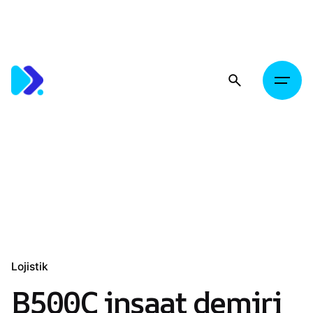
Skip
to
content
Lojistik
B500C inşaat demiri