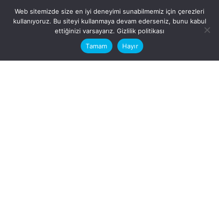
Web sitemizde size en iyi deneyimi sunabilmemiz için çerezleri
kullanıyoruz. Bu siteyi kullanmaya devam ederseniz, bunu kabul
This website stores cookies on your
ettiğinizi varsayarız.
Gizlilik politikası
computer.
Tamam
Hayır
Fb.
/
Ig.
dosya transfer
Hatay, İskenderun
VİTAL A.Ş
Karayılan, 5. Sk. no:1, 31217
İskenderun/Hatay
Türkiye
Sorular için