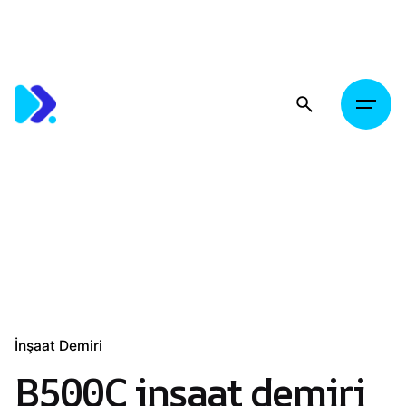
Skip
to
content
İnşaat Demiri
B500C inşaat demiri