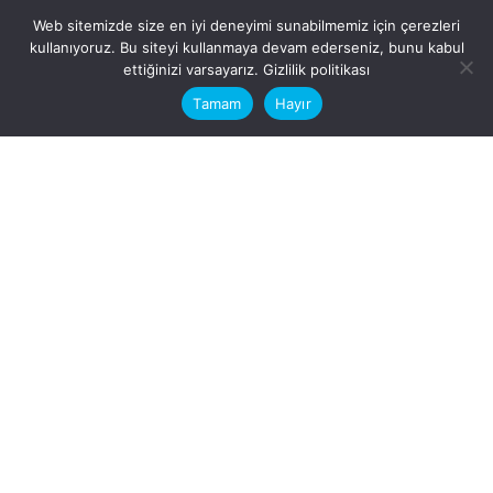
Web sitemizde size en iyi deneyimi sunabilmemiz için çerezleri
kullanıyoruz. Bu siteyi kullanmaya devam ederseniz, bunu kabul
This website stores cookies on your
ettiğinizi varsayarız.
Gizlilik politikası
computer.
Tamam
Hayır
Fb.
/
Ig.
dosya transfer
Hatay, İskenderun
VİTAL A.Ş
Karayılan, 5. Sk. no:1, 31217
İskenderun/Hatay
Türkiye
Sorular için