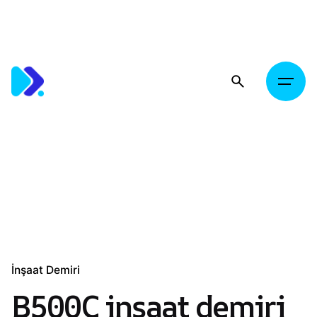
Skip
to
content
İnşaat Demiri
B500C inşaat demiri