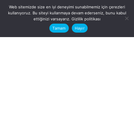
Web sitemizde size en iyi deneyimi sunabilmemiz için çerezleri
kullanıyoruz. Bu siteyi kullanmaya devam ederseniz, bunu kabul
This website stores cookies on your
ettiğinizi varsayarız.
Gizlilik politikası
computer.
Tamam
Hayır
Fb.
/
Ig.
dosya transfer
Hatay, İskenderun
VİTAL A.Ş
Karayılan, 5. Sk. no:1, 31217
İskenderun/Hatay
Türkiye
Sorular için