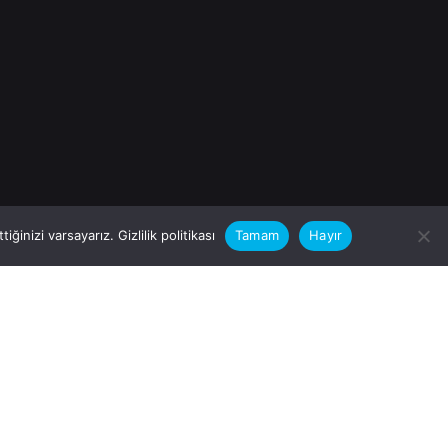
iğinizi varsayarız.
Gizlilik politikası
Tamam
Hayır
rular için
zimle Çalışırmısınız?
nfo@vitalas.com.tr