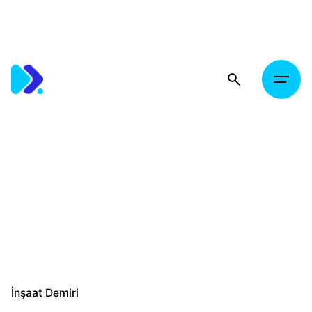
Skip
to
content
İnşaat Demiri