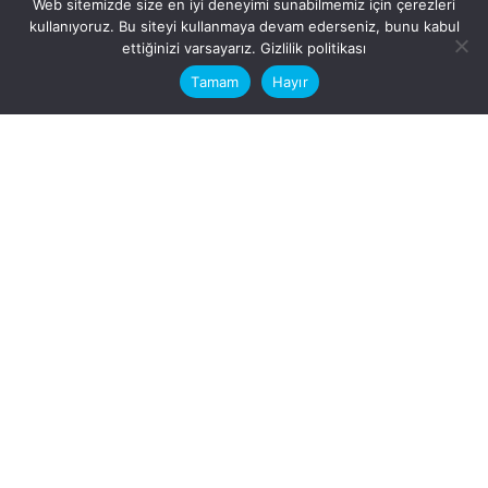
Web sitemizde size en iyi deneyimi sunabilmemiz için çerezleri
kullanıyoruz. Bu siteyi kullanmaya devam ederseniz, bunu kabul
This website stores cookies on your
ettiğinizi varsayarız.
Gizlilik politikası
computer.
Tamam
Hayır
Fb.
/
Ig.
dosya transfer
Hatay, İskenderun
VİTAL A.Ş
Karayılan, 5. Sk. no:1, 31217
İskenderun/Hatay
Türkiye
Sorular için