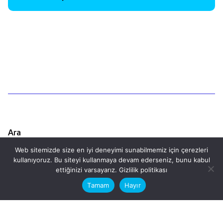
1
Ara
Web sitemizde size en iyi deneyimi sunabilmemiz için çerezleri
Ara
kullanıyoruz. Bu siteyi kullanmaya devam ederseniz, bunu kabul
This website stores cookies on your
ettiğinizi varsayarız.
Gizlilik politikası
computer.
Tamam
Hayır