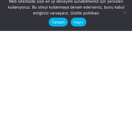
Web sitemizde size en iyi deneyimi sunabilmemiz için çerezleri
kullanıyoruz. Bu siteyi kullanmaya devam ederseniz, bunu kabul
This website stores cookies on your
ettiğinizi varsayarız.
Gizlilik politikası
computer.
Tamam
Hayır
Fb.
/
Ig.
dosya transfer
Hatay, İskenderun
VİTAL A.Ş
Karayılan, 5. Sk. no:1, 31217
İskenderun/Hatay
Türkiye
Sorular için