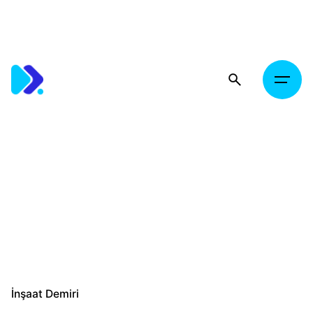
Skip
to
content
İnşaat Demiri