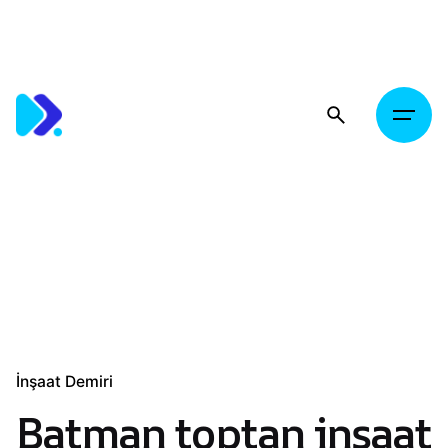
Skip
to
content
İnşaat Demiri
Batman toptan inşaat