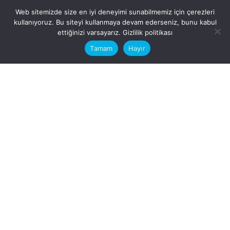
Web sitemizde size en iyi deneyimi sunabilmemiz için çerezleri
kullanıyoruz. Bu siteyi kullanmaya devam ederseniz, bunu kabul
This website stores cookies on your
ettiğinizi varsayarız.
Gizlilik politikası
computer.
Tamam
Hayır
Fb.
/
Ig.
dosya transfer
Hatay, İskenderun
VİTAL A.Ş
Karayılan, 5. Sk. no:1, 31217
İskenderun/Hatay
Türkiye
Sorular için