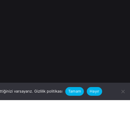
iğinizi varsayarız.
Gizlilik politikası
Tamam
Hayır
rular için