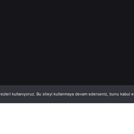
Read More
1
This website stores cookies on your computer.
ezleri kullanıyoruz. Bu siteyi kullanmaya devam ederseniz, bunu kabul ett
Hatay, İskenderun
So