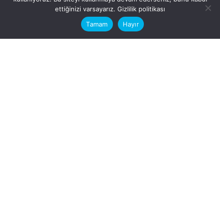
This website stores cookies on your
ettiğinizi varsayarız.
Gizlilik politikası
computer.
Tamam
Hayır
Fb.
/
Ig.
dosya transfer
Hatay, İskenderun
VİTAL A.Ş
Karayılan, 5. Sk. no:1, 31217
İskenderun/Hatay
Türkiye
Sorular için
Bizimle Çalışırmısınız?
info@vitalas.com.tr