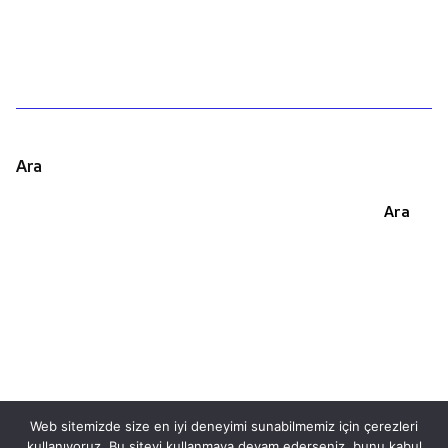
Ara
Ara
Web sitemizde size en iyi deneyimi sunabilmemiz için çerezleri
kullanıyoruz. Bu siteyi kullanmaya devam ederseniz, bunu kabul