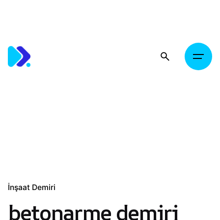
Skip
to
content
İnşaat Demiri
betonarme demiri