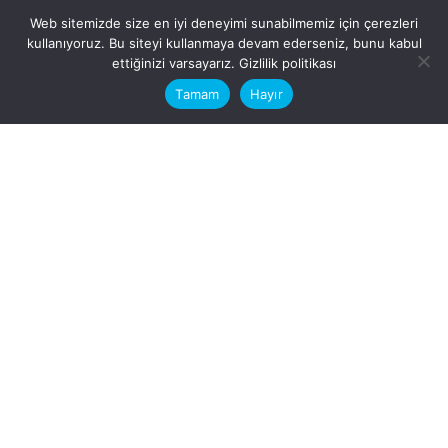
Web sitemizde size en iyi deneyimi sunabilmemiz için çerezleri
kullanıyoruz. Bu siteyi kullanmaya devam ederseniz, bunu kabul
This website stores cookies on your
ettiğinizi varsayarız.
Gizlilik politikası
computer.
Tamam
Hayır
Fb.
/
Ig.
dosya transfer
Hatay, İskenderun
VİTAL A.Ş
Karayılan, 5. Sk. no:1, 31217
İskenderun/Hatay
Türkiye
Sorular için