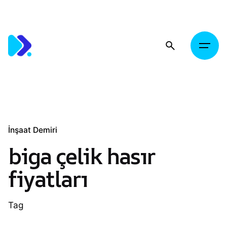
Skip
to
content
İnşaat Demiri
biga çelik hasır
fiyatları
Tag