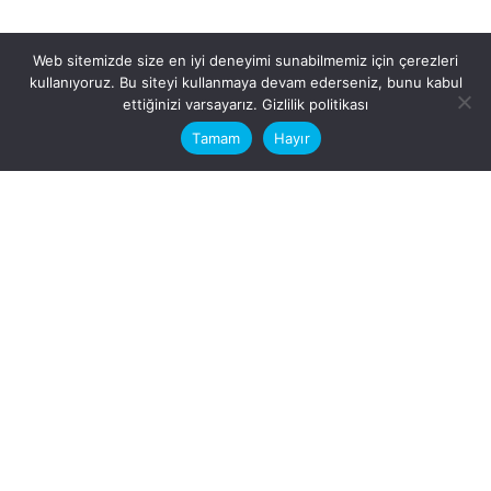
dosya transfer
Web sitemizde size en iyi deneyimi sunabilmemiz için çerezleri
kullanıyoruz. Bu siteyi kullanmaya devam ederseniz, bunu kabul
This website stores cookies on your
ettiğinizi varsayarız.
Gizlilik politikası
Hatay, İskenderun
computer.
Tamam
Hayır
VİTAL A.Ş
Karayılan, 5. Sk. no:1, 31217
İskenderun/Hatay
Türkiye
Sorular için
Bizimle Çalışırmısınız?
info@vitalas.com.tr
İş ilanları
İş veya Staj?
See open positions