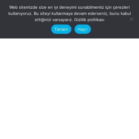
Web sitemizde size en iyi deneyimi sunabilmemiz için çerezleri
kullanıyoruz. Bu siteyi kullanmaya devam ederseniz, bunu kabul
This website stores cookies on your
ettiğinizi varsayarız.
Gizlilik politikası
computer.
Tamam
Hayır
Fb.
/
Ig.
dosya transfer
Hatay, İskenderun
VİTAL A.Ş
Karayılan, 5. Sk. no:1, 31217
İskenderun/Hatay
Türkiye
Sorular için