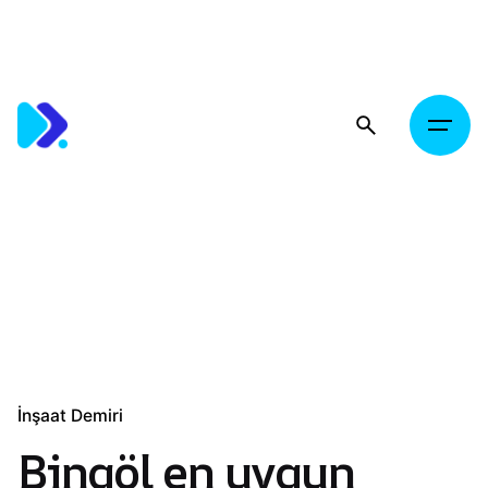
Skip
to
content
İnşaat Demiri
Bingöl en uygun