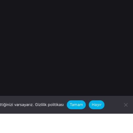
iğinizi varsayarız.
Gizlilik politikası
Tamam
Hayır