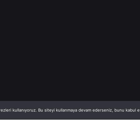
fiyatlarını...
İnşaat Demiri
Read More
1
This website stores cookies on your computer.
ezleri kullanıyoruz. Bu siteyi kullanmaya devam ederseniz, bunu kabul ett