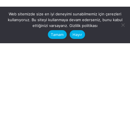
Web sitemizde size en iyi deneyimi sunabilmemiz için çerezleri
kullanıyoruz. Bu siteyi kullanmaya devam ederseniz, bunu kabul
This website stores cookies on your
ettiğinizi varsayarız.
Gizlilik politikası
computer.
Tamam
Hayır
Fb.
/
Ig.
dosya transfer
Hatay, İskenderun
VİTAL A.Ş
Karayılan, 5. Sk. no:1, 31217
İskenderun/Hatay
Türkiye