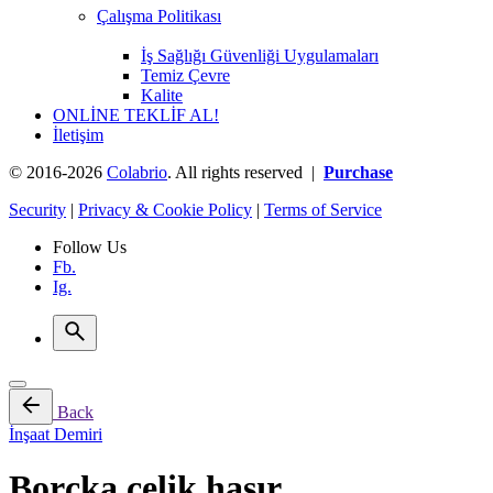
Çalışma Politikası
İş Sağlığı Güvenliği Uygulamaları
Temiz Çevre
Kalite
ONLİNE TEKLİF AL!
İletişim
© 2016-2026
Colabrio
. All rights reserved |
Purchase
Security
|
Privacy & Cookie Policy
|
Terms of Service
Follow Us
Fb.
Ig.
Back
İnşaat Demiri
Borçka çelik hasır