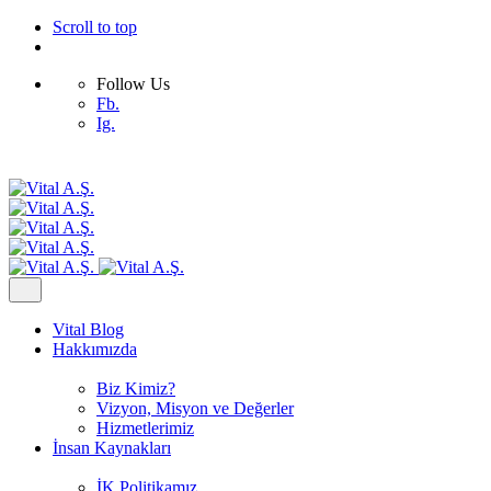
Scroll to top
Follow Us
Fb.
Ig.
Skip
to
content
Vital Blog
Hakkımızda
Biz Kimiz?
Vizyon, Misyon ve Değerler
Hizmetlerimiz
İnsan Kaynakları
İK Politikamız