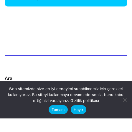
1
Ara
Web sitemizde size en iyi deneyimi sunabilmemiz için çerezleri
Ara
kullanıyoruz. Bu siteyi kullanmaya devam ederseniz, bunu kabul
This website stores cookies on your
ettiğinizi varsayarız.
Gizlilik politikası
computer.
Tamam
Hayır