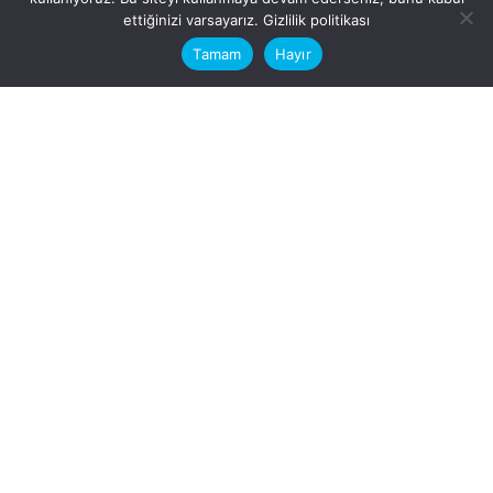
This website stores cookies on your
ettiğinizi varsayarız.
Gizlilik politikası
computer.
Tamam
Hayır
Fb.
/
Ig.
dosya transfer
Hatay, İskenderun
VİTAL A.Ş
Karayılan, 5. Sk. no:1, 31217
İskenderun/Hatay
Türkiye
Sorular için
Bizimle Çalışırmısınız?
info@vitalas.com.tr