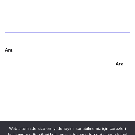
Ara
Ara
Web sitemizde size en iyi deneyimi sunabilmemiz için çerezleri
kullanıyoruz. Bu siteyi kullanmaya devam ederseniz, bunu kabul