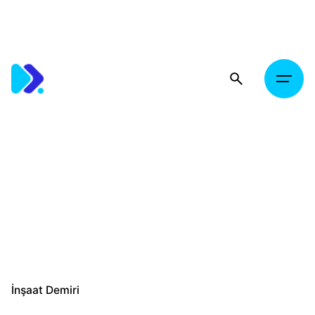
Skip
to
content
İnşaat Demiri