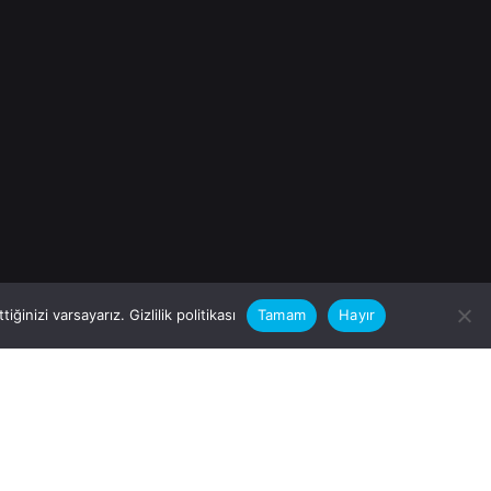
iğinizi varsayarız.
Gizlilik politikası
Tamam
Hayır
rular için