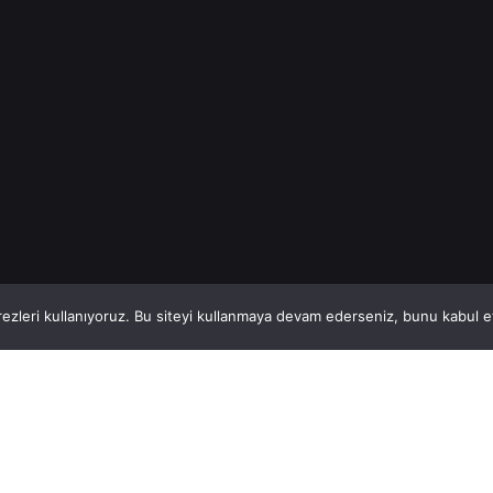
Read More
1
This website stores cookies on your computer.
ezleri kullanıyoruz. Bu siteyi kullanmaya devam ederseniz, bunu kabul ett
Hatay, İskenderun
So