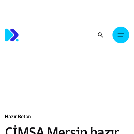
Skip
to
content
Hazır Beton
ÇİMSA Mersin hazır