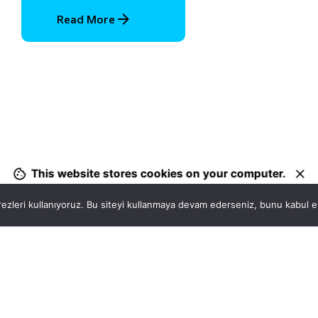
Read More
1
This website stores cookies on your computer.
ezleri kullanıyoruz. Bu siteyi kullanmaya devam ederseniz, bunu kabul ett
Hatay, İskenderun
So