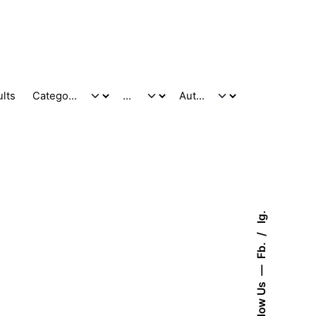
ults
Ig.
Fb.
Follow Us