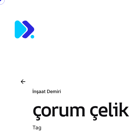
Skip
to
content
İnşaat Demiri
çorum çelik 
Tag