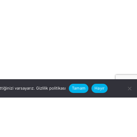
iğinizi varsayarız.
Gizlilik politikası
Tamam
Hayır
rular için