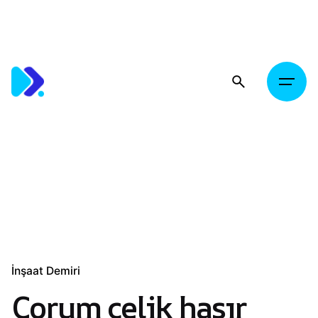
Skip
to
content
İnşaat Demiri
Çorum çelik hasır