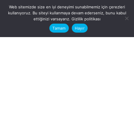
Web sitemizde size en iyi deneyimi sunabilmemiz için çerezleri
kullanıyoruz. Bu siteyi kullanmaya devam ederseniz, bunu kabul
This website stores cookies on your
ettiğinizi varsayarız.
Gizlilik politikası
computer.
Tamam
Hayır
Fb.
/
Ig.
dosya transfer
Hatay, İskenderun
VİTAL A.Ş
Karayılan, 5. Sk. no:1, 31217
İskenderun/Hatay
Türkiye
Sorular için