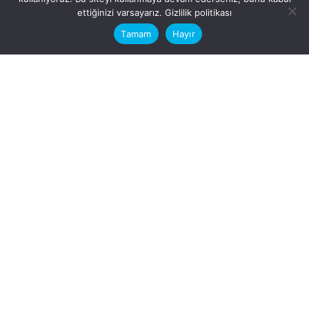
This website stores cookies on your
ettiğinizi varsayarız.
Gizlilik politikası
computer.
Tamam
Hayır
Fb.
/
Ig.
dosya transfer
Hatay, İskenderun
VİTAL A.Ş
Karayılan, 5. Sk. no:1, 31217
İskenderun/Hatay
Türkiye
Sorular için
Bizimle Çalışırmısınız?
info@vitalas.com.tr