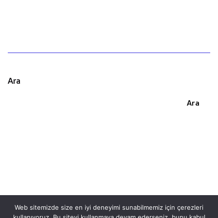
Ara
Ara
Web sitemizde size en iyi deneyimi sunabilmemiz için çerezleri
kullanıyoruz. Bu siteyi kullanmaya devam ederseniz, bunu kabul