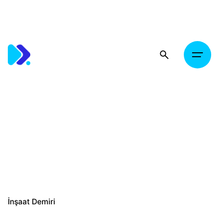
Skip
to
content
İnşaat Demiri