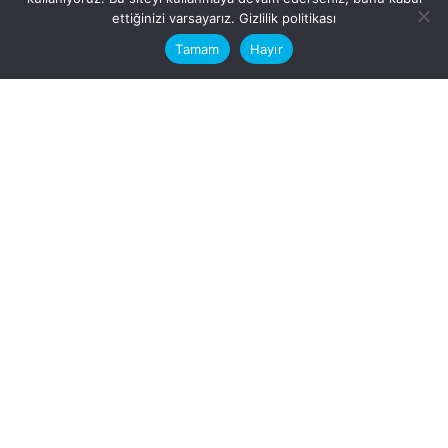
This website stores cookies on your
ettiğinizi varsayarız.
Gizlilik politikası
computer.
Tamam
Hayır
Fb.
/
Ig.
dosya transfer
Hatay, İskenderun
VİTAL A.Ş
Karayılan, 5. Sk. no:1, 31217
İskenderun/Hatay
Türkiye
Sorular için
Bizimle Çalışırmısınız?
info@vitalas.com.tr