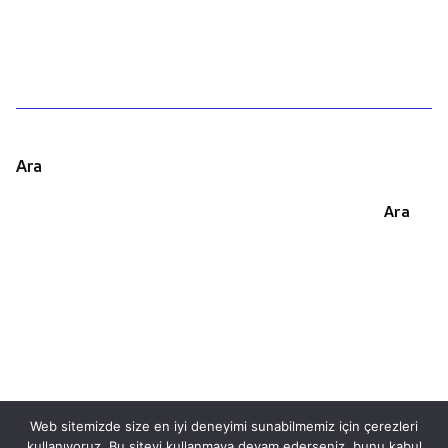
Ara
Ara
Web sitemizde size en iyi deneyimi sunabilmemiz için çerezleri
kullanıyoruz. Bu siteyi kullanmaya devam ederseniz, bunu kabul