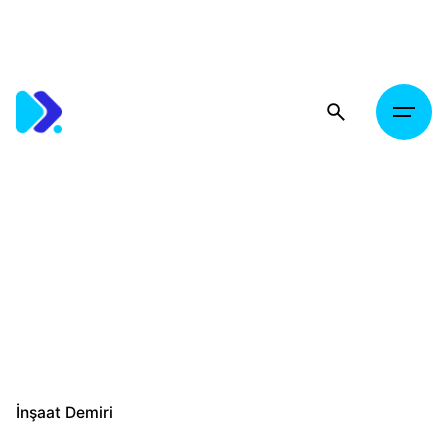
Skip
to
content
İnşaat Demiri