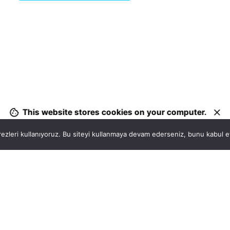
1
This website stores cookies on your computer.
ezleri kullanıyoruz. Bu siteyi kullanmaya devam ederseniz, bunu kabul ett
Hatay, İskenderun
So
VİTAL A.Ş
Bi
Karayılan, 5. Sk. no:1, 31217 İskenderun/Hatay
i
Türkiye