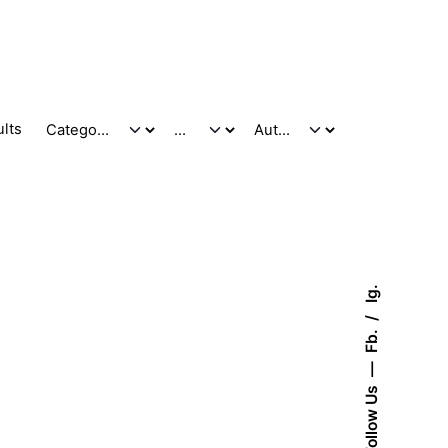
ults
Ig.
Fb.
Follow Us