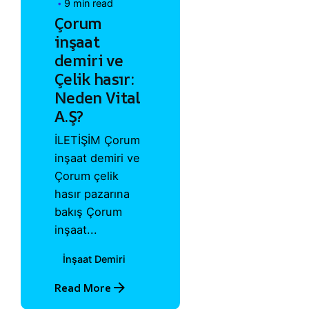
9 min read
Çorum
inşaat
demiri ve
Çelik hasır:
Neden Vital
A.Ş?
İLETİŞİM Çorum
inşaat demiri ve
Çorum çelik
hasır pazarına
bakış Çorum
inşaat...
İnşaat Demiri
Read More