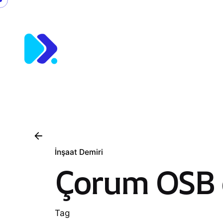
Skip
to
content
İnşaat Demiri
Çorum OSB 
Tag