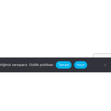
iğinizi varsayarız.
Gizlilik politikası
Tamam
Hayır
rular için
zimle Çalışırmısınız?
nfo@vitalas.com.tr