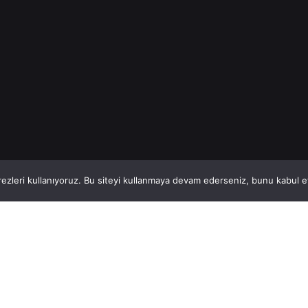
1
This website stores cookies on your computer.
ezleri kullanıyoruz. Bu siteyi kullanmaya devam ederseniz, bunu kabul ett
Hatay, İskenderun
So
VİTAL A.Ş
Bi
Karayılan, 5. Sk. no:1, 31217 İskenderun/Hatay
i