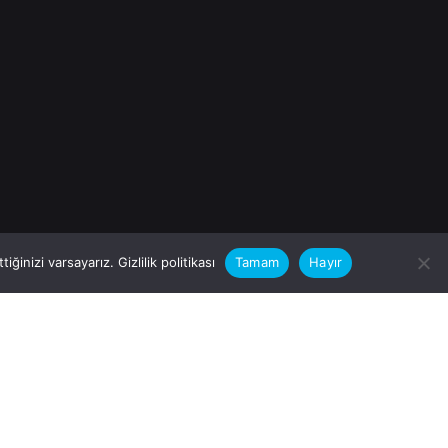
iğinizi varsayarız.
Gizlilik politikası
Tamam
Hayır
rular için
zimle Çalışırmısınız?
nfo@vitalas.com.tr