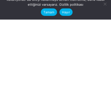
This website stores cookies on your
ettiğinizi varsayarız.
Gizlilik politikası
computer.
Tamam
Hayır
Fb.
/
Ig.
dosya transfer
Hatay, İskenderun
VİTAL A.Ş
Karayılan, 5. Sk. no:1, 31217
İskenderun/Hatay
Türkiye
Sorular için
Bizimle Çalışırmısınız?
info@vitalas.com.tr