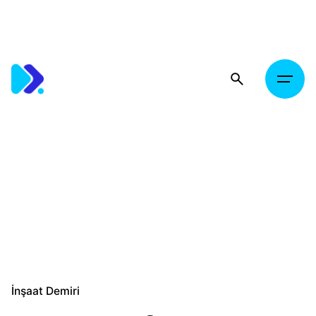
Skip
to
content
İnşaat Demiri