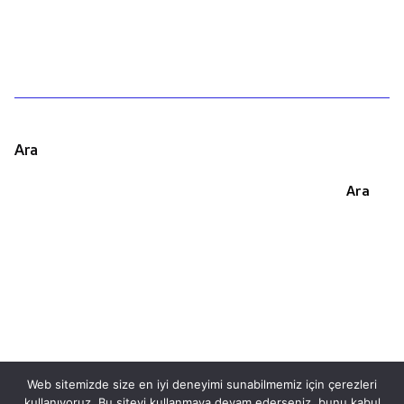
Ara
Ara
Web sitemizde size en iyi deneyimi sunabilmemiz için çerezleri
kullanıyoruz. Bu siteyi kullanmaya devam ederseniz, bunu kabul