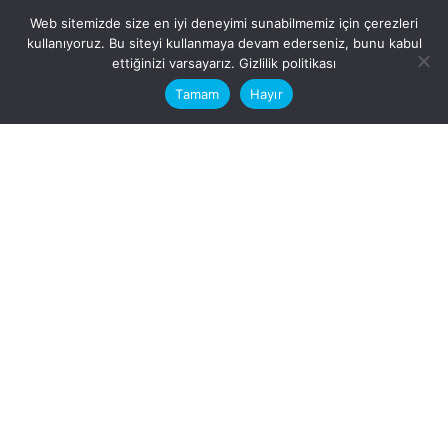
Web sitemizde size en iyi deneyimi sunabilmemiz için çerezleri
kullanıyoruz. Bu siteyi kullanmaya devam ederseniz, bunu kabul
This website stores cookies on your
ettiğinizi varsayarız.
Gizlilik politikası
computer.
Tamam
Hayır
Fb.
/
Ig.
dosya transfer
Hatay, İskenderun
VİTAL A.Ş
Karayılan, 5. Sk. no:1, 31217
İskenderun/Hatay
Türkiye
Sorular için