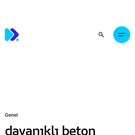
Skip
to
content
Genel
dayanıklı beton