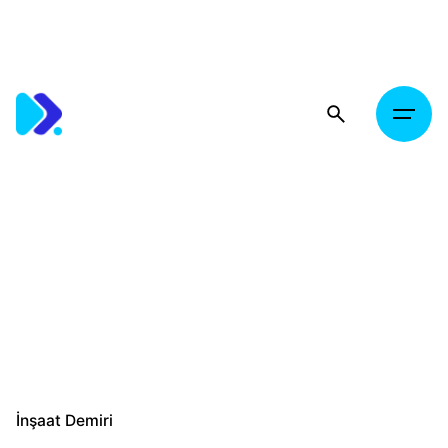
Skip
to
content
İnşaat Demiri