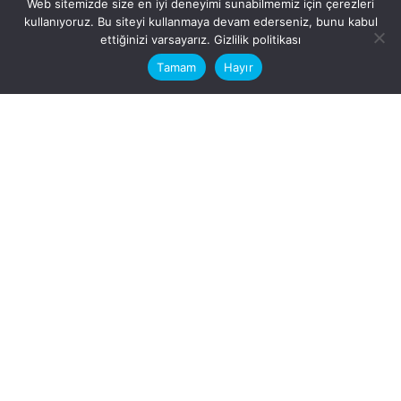
Web sitemizde size en iyi deneyimi sunabilmemiz için çerezleri
kullanıyoruz. Bu siteyi kullanmaya devam ederseniz, bunu kabul
This website stores cookies on your
ettiğinizi varsayarız.
Gizlilik politikası
computer.
Tamam
Hayır
Fb.
/
Ig.
dosya transfer
Hatay, İskenderun
VİTAL A.Ş
Karayılan, 5. Sk. no:1, 31217
İskenderun/Hatay
Türkiye
Sorular için