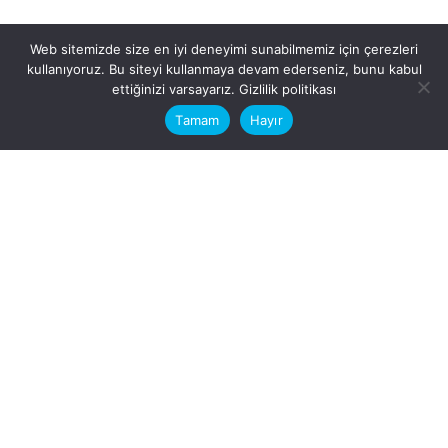
Web sitemizde size en iyi deneyimi sunabilmemiz için çerezleri
kullanıyoruz. Bu siteyi kullanmaya devam ederseniz, bunu kabul
This website stores cookies on your
ettiğinizi varsayarız.
Gizlilik politikası
computer.
Tamam
Hayır
Fb.
/
Ig.
dosya transfer
Hatay, İskenderun
VİTAL A.Ş
Karayılan, 5. Sk. no:1, 31217
İskenderun/Hatay
Türkiye