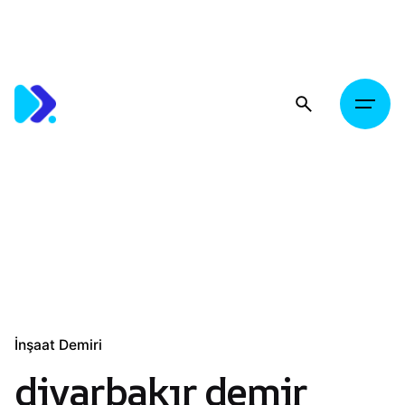
Skip
to
content
İnşaat Demiri
diyarbakır demir