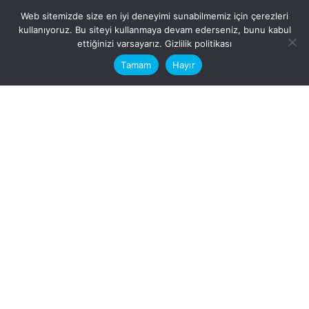
Web sitemizde size en iyi deneyimi sunabilmemiz için çerezleri
kullanıyoruz. Bu siteyi kullanmaya devam ederseniz, bunu kabul
This website stores cookies on your
ettiğinizi varsayarız.
Gizlilik politikası
computer.
Tamam
Hayır
Fb.
/
Ig.
dosya transfer
Hatay, İskenderun
VİTAL A.Ş
Karayılan, 5. Sk. no:1, 31217
İskenderun/Hatay
Türkiye
Sorular için