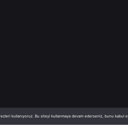
(Türkiye
Geneli) VİTAL
A.Ş,
Türkiye’nin...
İnşaat Demiri
Read More
1
This website stores cookies on your computer.
ezleri kullanıyoruz. Bu siteyi kullanmaya devam ederseniz, bunu kabul ett