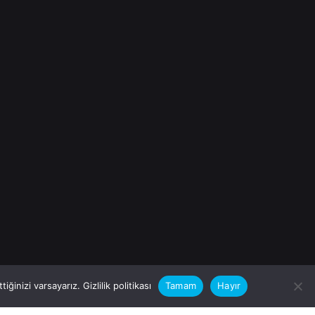
iğinizi varsayarız.
Gizlilik politikası
Tamam
Hayır