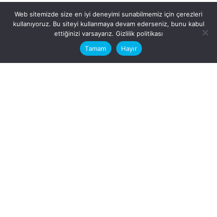
Web sitemizde size en iyi deneyimi sunabilmemiz için çerezleri
kullanıyoruz. Bu siteyi kullanmaya devam ederseniz, bunu kabul
This website stores cookies on your
ettiğinizi varsayarız.
Gizlilik politikası
computer.
Tamam
Hayır
Fb.
/
Ig.
dosya transfer
Hatay, İskenderun
VİTAL A.Ş
Karayılan, 5. Sk. no:1, 31217
İskenderun/Hatay
Türkiye