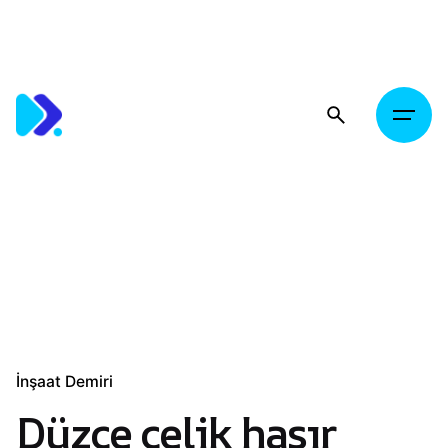
Skip
to
content
İnşaat Demiri
Düzce çelik hasır