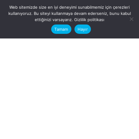
Web sitemizde size en iyi deneyimi sunabilmemiz için çerezleri
kullanıyoruz. Bu siteyi kullanmaya devam ederseniz, bunu kabul
This website stores cookies on your
ettiğinizi varsayarız.
Gizlilik politikası
computer.
Tamam
Hayır
Fb.
/
Ig.
dosya transfer
Hatay, İskenderun
VİTAL A.Ş
Karayılan, 5. Sk. no:1, 31217
İskenderun/Hatay
Türkiye
Sorular için