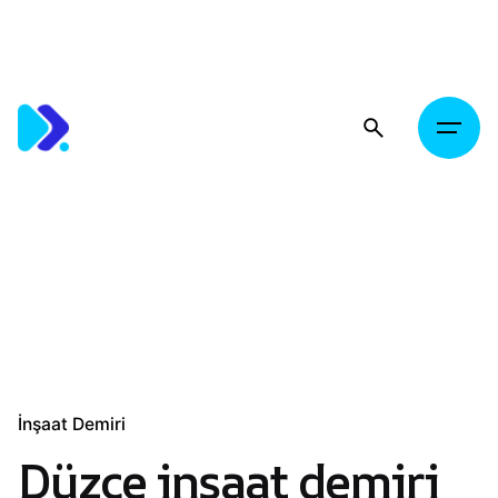
Skip
to
content
İnşaat Demiri
Düzce inşaat demiri