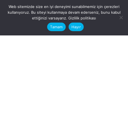
Web sitemizde size en iyi deneyimi sunabilmemiz için çerezleri
kullanıyoruz. Bu siteyi kullanmaya devam ederseniz, bunu kabul
This website stores cookies on your
ettiğinizi varsayarız.
Gizlilik politikası
computer.
Tamam
Hayır
Fb.
/
Ig.
dosya transfer
Hatay, İskenderun
VİTAL A.Ş
Karayılan, 5. Sk. no:1, 31217
İskenderun/Hatay
Türkiye
Sorular için