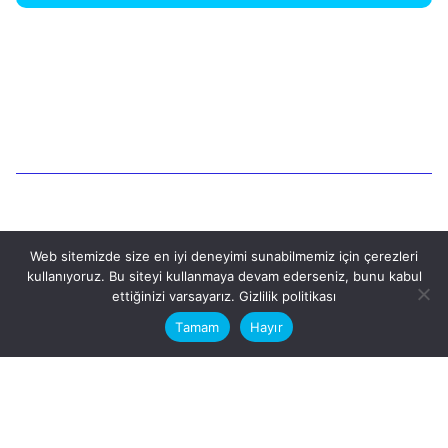
1
Ara
Web sitemizde size en iyi deneyimi sunabilmemiz için çerezleri
kullanıyoruz. Bu siteyi kullanmaya devam ederseniz, bunu kabul
This website stores cookies on your
Ara
ettiğinizi varsayarız.
Gizlilik politikası
computer.
Tamam
Hayır